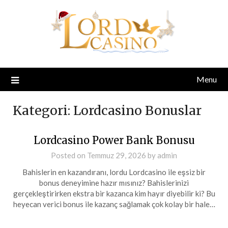
Skip
to
content
Menu
Kategori:
Lordcasino Bonuslar
Lordcasino Power Bank Bonusu
Posted on
Temmuz 29, 2026
by
admin
Bahislerin en kazandıranı, lordu Lordcasino ile eşsiz bir
bonus deneyimine hazır mısınız? Bahislerinizi
gerçekleştirirken ekstra bir kazanca kim hayır diyebilir ki? Bu
heyecan verici bonus ile kazanç sağlamak çok kolay bir hale…