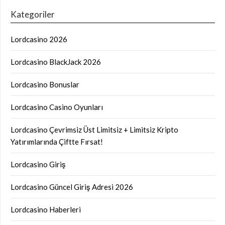
Kategoriler
Lordcasino 2026
Lordcasino BlackJack 2026
Lordcasino Bonuslar
Lordcasino Casino Oyunları
Lordcasino Çevrimsiz Üst Limitsiz + Limitsiz Kripto
Yatırımlarında Çiftte Fırsat!
Lordcasino Giriş
Lordcasino Güncel Giriş Adresi 2026
Lordcasino Haberleri