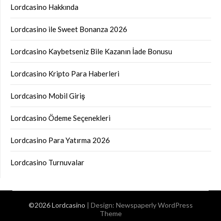
Lordcasino Hakkında
Lordcasino ile Sweet Bonanza 2026
Lordcasino Kaybetseniz Bile Kazanın İade Bonusu
Lordcasino Kripto Para Haberleri
Lordcasino Mobil Giriş
Lordcasino Ödeme Seçenekleri
Lordcasino Para Yatırma 2026
Lordcasino Turnuvalar
©2026 Lordcasino
| Design:
Newspaperly WordPress
Theme