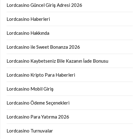
Lordcasino Güncel Giriş Adresi 2026
Lordcasino Haberleri
Lordcasino Hakkında
Lordcasino ile Sweet Bonanza 2026
Lordcasino Kaybetseniz Bile Kazanın İade Bonusu
Lordcasino Kripto Para Haberleri
Lordcasino Mobil Giriş
Lordcasino Ödeme Seçenekleri
Lordcasino Para Yatırma 2026
Lordcasino Turnuvalar