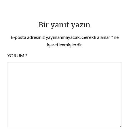
Bir yanıt yazın
E-posta adresiniz yayınlanmayacak.
Gerekli alanlar
*
ile
işaretlenmişlerdir
YORUM
*